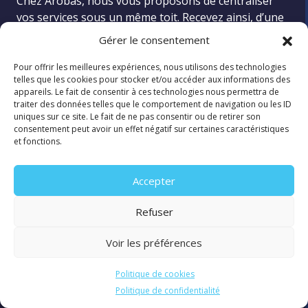
Chez Arobas, nous vous proposons de centraliser
vos services sous un même toit. Recevez ainsi, d’une
seule entreprise (nous!), une facture claire et
Gérer le consentement
détaillée pour vos services de conception Web,
d’hébergement, de nom de domaine et de certificat
Pour offrir les meilleures expériences, nous utilisons des technologies
telles que les cookies pour stocker et/ou accéder aux informations des
de sécurité. Nos services d’hébergement de qualité
appareils. Le fait de consentir à ces technologies nous permettra de
vous offrent une protection accrue contre les
traiter des données telles que le comportement de navigation ou les ID
cyberattaques et votre hébergement local favorise
uniques sur ce site. Le fait de ne pas consentir ou de retirer son
consentement peut avoir un effet négatif sur certaines caractéristiques
votre positionnement sur les moteurs de recherche.
et fonctions.
En prime, obtenez le soutien d’une équipe dévouée
lorsque vous avez besoin de parler à des humains
Accepter
qui s’y connaissent. Dans l’industrie du Web, c’est une
denrée rare!
Refuser
Voir les préférences
Politique de cookies
Politique de confidentialité