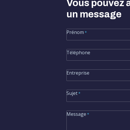
«
» indique les champs néce
Vous pouvez 
*
un message
Prénom
*
Téléphone
Entreprise
Sujet
*
Message
*