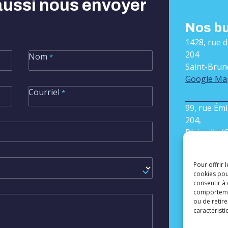
ssaires
aussi nous envoyer
Nos b
1428, rue 
204
Nom
*
Saint-Brun
Google Ma
Courriel
*
99, rue Ém
204,
Blainville 
Google Ma
Pour offrir 
cookies pou
consentir à
Conta
comportement
ou de retire
info@agen
caractéristi
450.905.07