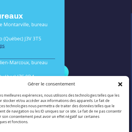
ureaux
de Montarville, bureau
o (Québec) J3V 3T5
ps
ilien-Marcoux, bureau
(Québec) J7C 0B4
ps
Gérer le consentement
les meilleures expériences, nous utilisons des technologies telles que les
r stocker et/ou accéder aux informations des appareils. Le fait de
 ces technologies nous permettra de traiter des données telles que le
ctez-nous
 de navigation ou les ID uniques sur ce site. Le fait de ne pas consentir
r son consentement peut avoir un effet négatif sur certaines
cearobas.ca
ques et fonctions.
17