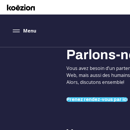
accessibility.skipToMain
Menu
Fermer
Parlons-n
Vous avez besoin d’un parte
Web, mais aussi des humains 
Alors, discutons ensemble!
Prenez rendez-vous par ici
Prenez rendez-vous
par ici