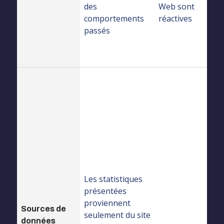
des
Web sont
comportements
réactives
passés
Les
statistiques
présentées
proviennent d
plusieurs
sources (et no
seulement du
site Web),
telles que les
Les statistiques
applications
présentées
mobiles, les
proviennent
Sources de
réseaux
seulement du site
données
sociaux, etc.