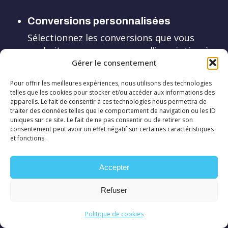
Conversions personnalisées
Sélectionnez les conversions que vous
souhaitez mesurer, comme l’inscription à
un formulaire, un clic, etc.
Gérer le consentement
Pour offrir les meilleures expériences, nous utilisons des technologies
telles que les cookies pour stocker et/ou accéder aux informations des
Segments avancés
appareils. Le fait de consentir à ces technologies nous permettra de
traiter des données telles que le comportement de navigation ou les ID
Créez des segments pour analyser des
uniques sur ce site. Le fait de ne pas consentir ou de retirer son
consentement peut avoir un effet négatif sur certaines caractéristiques
groupes spécifiques d’utilisateurs
et fonctions.
Accepter
Analyse de la valeur client
Le rapport d’analyse de la valeur client
Refuser
vous informe de la valeur à long terme
des utilisateurs de votre site Web.
Politique de cookies