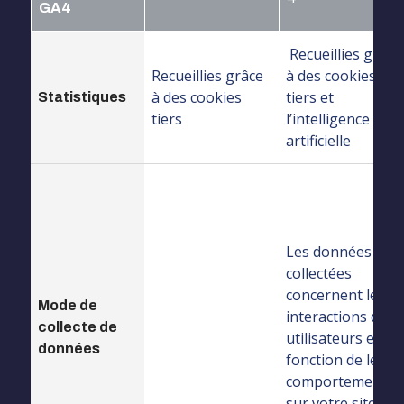
GA4
Recueillies grâce
Recueillies grâce
à des cookies
à des cookies
tiers et
Statistiques
tiers
l’intelligence
artificielle
Les données
Les données
collectées sont
collectées
principalement
concernent les
concernant le
Mode de
interactions des
suivi des pages
collecte de
utilisateurs en
de votre site
données
fonction de leurs
Web
comportements
sur votre site